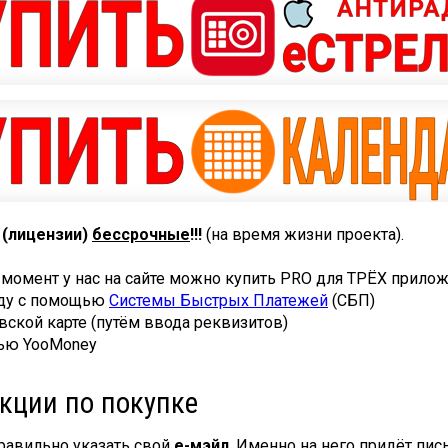
 (лицензии)
бессрочные
!!!
(на время жизни проекта).
 момент у нас на сайте можно купить PRO для ТРЁХ прил
оду с помощью
Системы Быстрых Платежей
(СБП)
овской карте (путём ввода реквизитов)
щью YooMoney
кции по покупке
равильно указать свой
е-мэйл
. Именно на него придёт пис