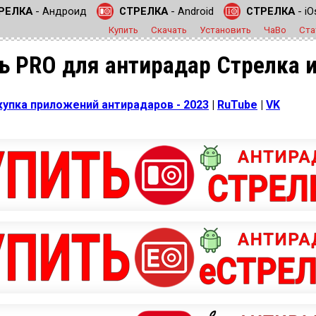
РЕЛКА
- Андроид
СТРЕЛКА
- Android
СТРЕЛКА
- iO
Купить
Скачать
Установить
ЧаВо
Ста
ь PRO для антирадар Стрелка 
купка приложений антирадаров - 2023
|
RuTube
|
VK