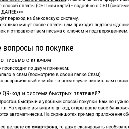
е способ оплаты (СБП или карта) - подробно о СБП (систем
е ДАЛЕЕ>>>
дёт переход на банковскую систему.
есколько минут после оплаты нам приходит подтверждение
ек и отправляет вам письма с ключом и подтверждением.
 вопросы по покупке
о письмо с ключом
 происходит по двум причинам:
опало в спам (посмотрите в своей папке Спам)
ан неправильный е-мэйл - в этом случае пишите нам с кви
е QR-код и система быстрых платежей?
простой, быстрый и удобный способ покупки. Вам не нужно
 т.п. На экране вы видите qr-код, открываете своё банков
тся автоматически. На скриншотах пример приложения сб
всё делаете
со смартфона
, то даже сканировать необязат