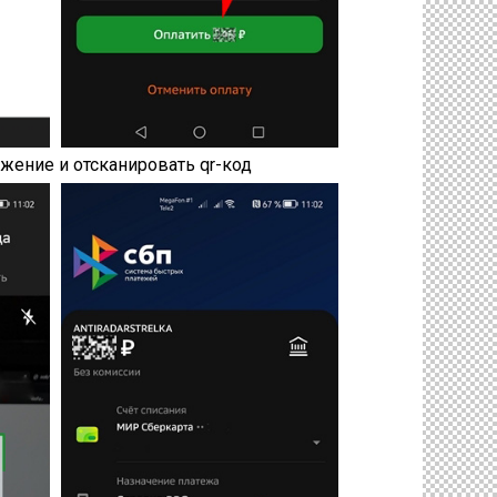
жение и отсканировать qr-код