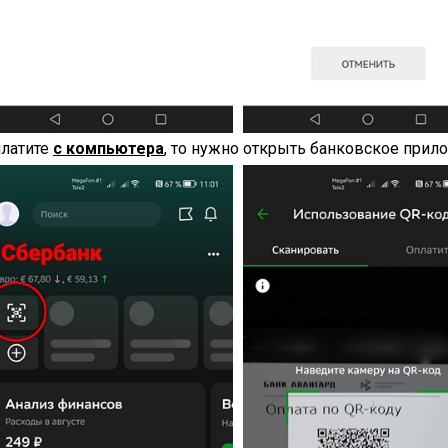
платите
с компьютера
, то нужно открыть банковское прило