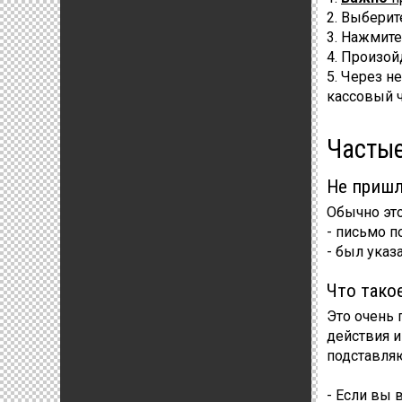
2. Выберит
3. Нажмит
4. Произой
5. Через н
кассовый ч
Частые
Не пришл
Обычно это
- письмо п
- был указ
Что тако
Это очень 
действия и
подставляю
- Если вы 