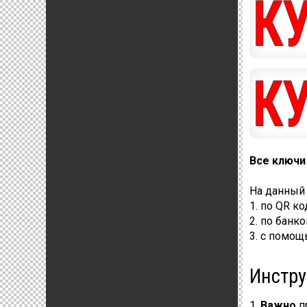
Все ключи
На данный
1. по QR к
2. по банк
3. с помо
Инстру
1.
Важно
п