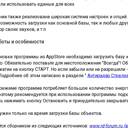
ли использовать единые для всех.
ии также реализована широкая система настроек и опций.
озможность загрузки как основной базы, так и любых друг
р своих звуков, и т.п.
боты и особенности
новки программы из AppStore необходимо загрузить базу
. Обязательно поставьте для местоположения "Всегда"! О
атии на кнопку СТАРТ. Но если забыли или не разрешили 
Подробнее об этом написано в разделе "
Антирадар Стрелк
режиме программа потребляет большое количество энерги
оэтому рекомендуется при использовании программы подкл
ь нажимать кнопку Остановить и принудительно закрывать
ужен только на время загрузки базы объектов.
тся сборником из следующих источников:
www.rd-forum.ru 