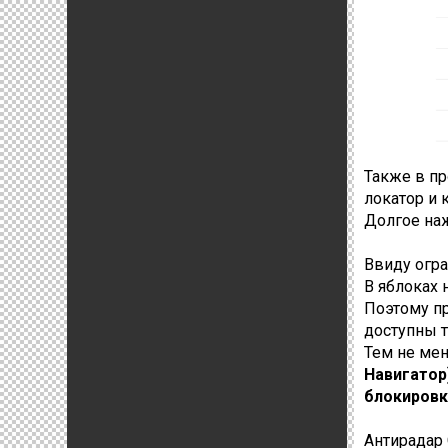
Также в п
локатор и к
Долгое наж
Ввиду огра
В яблоках 
Поэтому п
доступны т
Тем не ме
Навигатор
блокировк
Антирадар 