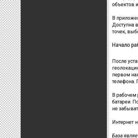
объектов и
В приложен
Доступна в
точек, выбо
Начало ра
После уста
геолокацию
первом наж
телефона. 
В рабочем 
батареи. П
не забыват
Интернет н
База являе