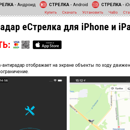
РЕЛКА
- Андроид
СТРЕЛКА
- Android
СТРЕЛКА
- iO
Купить
Скачать
Установить
ЧаВо
Ста
адар еСтрелка для iPhone и iP
ТЬ:
антирадар отображает на экране объекты по ходу движени
 ограничение.