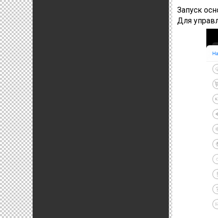
Запуск ос
Для управ