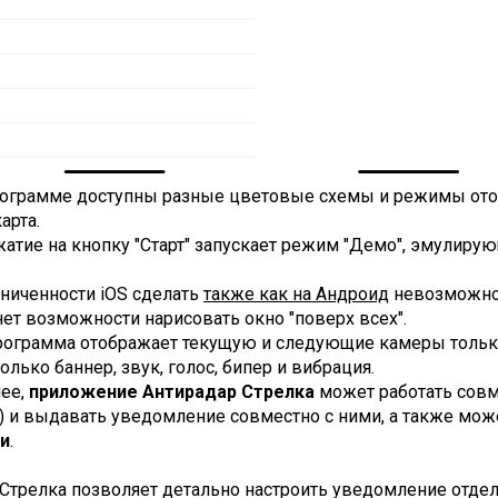
рограмме доcтупны разные цветовые схемы и режимы ото
арта.
атие на кнопку "Старт" запускает режим "Демо", эмулиру
ниченности iOS сделать
также как на Андроид
невозможно
нет возможности нарисовать окно "поверх всех".
рограмма отображает текущую и следующие камеры тольк
олько баннер, звук, голос, бипер и вибрация.
нее,
приложение Антирадар Стрелка
может работать совм
) и выдавать уведомление совместно с ними, а также мо
и
.
Стрелка позволяет детально настроить уведомление отдел