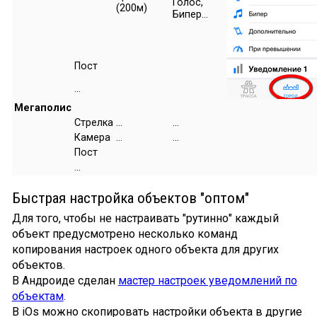
Голос,
(200м)
Бипер...
Пост
...
Мегаполис
Стрелка
...
...
Камера
...
...
Пост
...
Быстрая настройка объектов "оптом"
Для того, чтобы не настраивать "рутинно" каждый
объект предусмотрено несколько команд
копирования настроек одного объекта для других
объектов.
В Андроиде сделан
мастер настроек уведомлений по
объектам
.
В iOs можно скопировать настройки объекта в другие