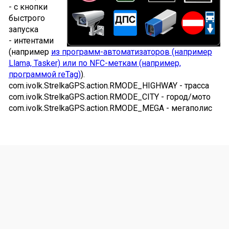
- с кнопки
быстрого
запуска
- интентами
(например
из программ-автоматизаторов (например
Llama, Tasker) или по NFC-меткам (например,
программой reTag)
).
com.ivolk.StrelkaGPS.action.RMODE_HIGHWAY - трасса
com.ivolk.StrelkaGPS.action.RMODE_CITY - город/мото
com.ivolk.StrelkaGPS.action.RMODE_MEGA - мегаполис