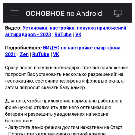
ОСНОВНОЕ
по Android
Видео:
Установка, настройка, покупка приложений
антирадаров - 2023
|
RuTube
|
VK
Подробнейшее
ВИДЕО по настройке смартфона -
2021
|
Zen
|
RuTube
|
VK
Сразу после покупки антирадара Стрелка приложение
попросит Вас установить несколько разрешений: на
геолокацию, состояние телефона и фоновые окна, а
затем попросит скачать базу камер.
Для того, чтобы приложение нормально работало в
фоне нужно отключить для него оптимизацию
батареи и разрешить уведомления на экране
блокировки.
- Запустите демо-режим долгим нажатием на Старт.
- Подождите уведомления о первой камере