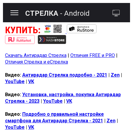
СТРЕЛКА
- Android
КУПИТЬ:
Скачать Антирадар Стрелка
|
Отличия FREE и PRO
|
Отличия Стрелка и еСтрелка
Видео:
Антирадар Стрелка подробно - 2021
|
Zen
|
YouTube
|
VK
Видео:
Установка, настройка, покупка Антирадар
Стрелка - 2023
|
YouTube
|
VK
Видео:
Подробно о правильной настройке
смартфона для Антирадар Стрелка - 2021
|
Zen
|
YouTube
|
VK