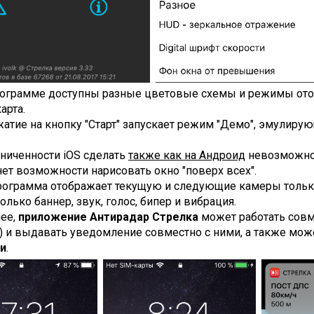
рограмме доcтупны разные цветовые схемы и режимы ото
арта.
атие на кнопку "Старт" запускает режим "Демо", эмулиру
ниченности iOS сделать
также как на Андроид
невозможно
нет возможности нарисовать окно "поверх всех".
рограмма отображает текущую и следующие камеры тольк
олько баннер, звук, голос, бипер и вибрация.
нее,
приложение Антирадар Стрелка
может работать совм
) и выдавать уведомление совместно с ними, а также мо
и
.