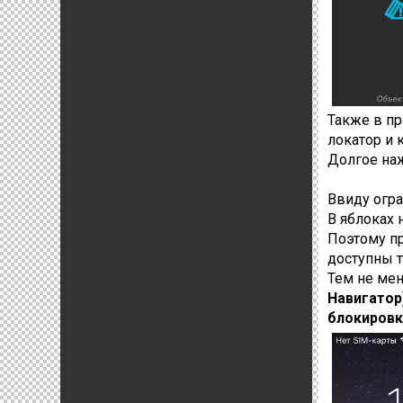
Также в п
локатор и к
Долгое наж
Ввиду огра
В яблоках 
Поэтому п
доступны т
Тем не ме
Навигатор
блокировк