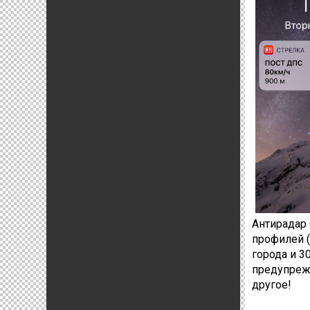
Антирадар 
профилей (
города и 3
предупрежд
другое!