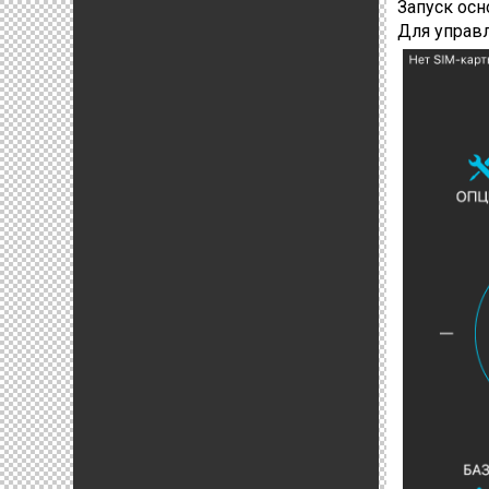
Запуск ос
Для управл