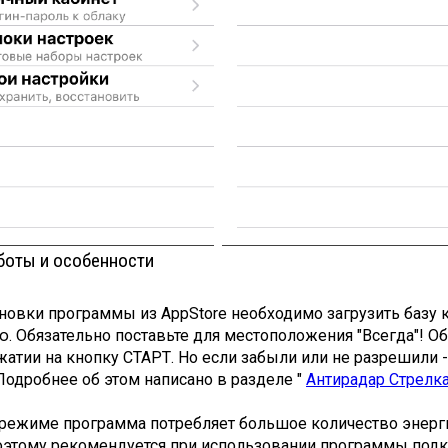
боты и особенности
новки программы из AppStore необходимо загрузить базу
. Обязательно поставьте для местоположения "Всегда"! О
атии на кнопку СТАРТ. Но если забыли или не разрешили 
Подробнее об этом написано в разделе "
Антирадар Стрелк
режиме программа потребляет большое количество энерги
оэтому рекомендуется при использовании программы подкл