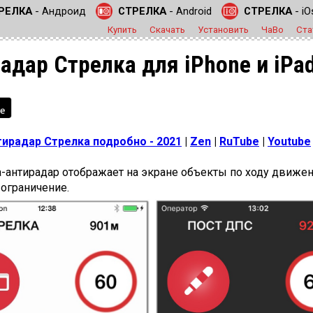
РЕЛКА
- Андроид
СТРЕЛКА
- Android
СТРЕЛКА
- iO
Купить
Скачать
Установить
ЧаВо
Ста
адар Стрелка для iPhone и iPa
тирадар Стрелка подробно - 2021
|
Zen
|
RuTube
|
Youtube
антирадар отображает на экране объекты по ходу движени
 ограничение.