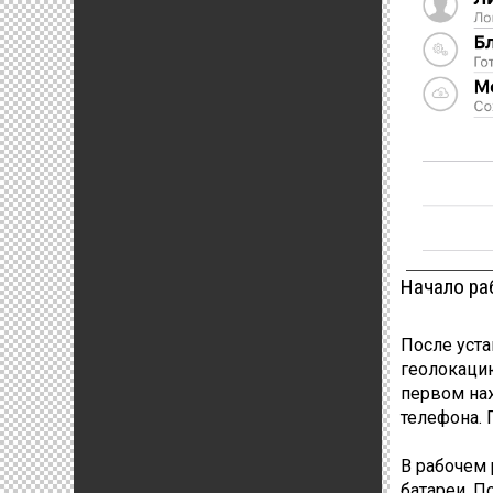
Начало ра
После уста
геолокацию
первом наж
телефона. 
В рабочем 
батареи. П